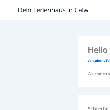
Zum
Dein Ferienhaus in Calw
Inhalt
springen
Hello
Von
admin
/
Fe
Welcome to W
Schreibe