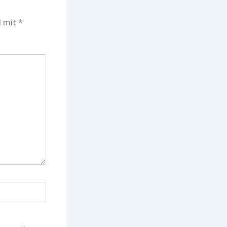
d mit
*